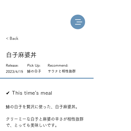
< Back
白子麻婆丼
Release:
Pick Up:
Recommend:
鰆の白子
サウナと相性抜群
2023/4/15
​✔︎ This time's meal
鰆の白子を贅沢に使った、白子麻婆丼。
クリーミーな白子と麻婆の辛さが相性抜群
で、とっても美味しいです。