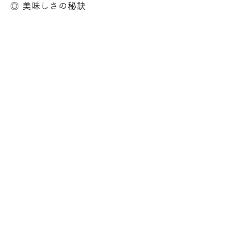
​◎ 美味しさの秘訣
Point 1
岡山のローカルフード的な存在であった"え
びめし"を輪郭は残しつつ、新しい形へと生
まれ変わらせた海老飯。
倉敷市茶屋町で125
年続く魚屋さん「魚春」から仕入れる海老を
含む
3種類を使っています。
Point 2
本来なら錦糸卵を使うのですが、温玉にする
ことで丼との相性が良く、自家製カラメルソ
ースで炒めた黒チャーハンは濃厚で旨味たっ
ぷりです。
Previous
Next